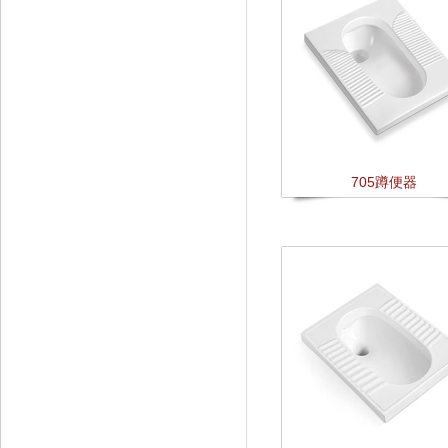
705蹲便器