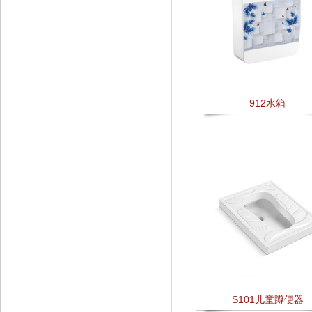
912水箱
S101儿童蹲便器