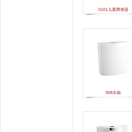
S101儿童蹲便器
908水箱