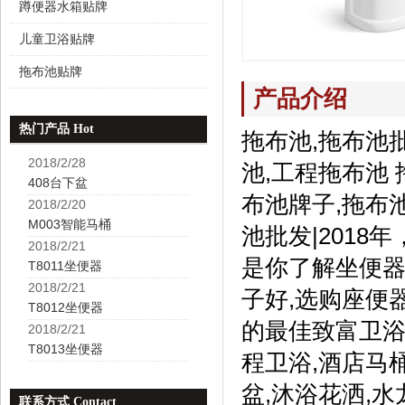
蹲便器水箱贴牌
儿童卫浴贴牌
拖布池贴牌
产品介绍
热门产品 Hot
拖布池,拖布池
2018/2/28
池,工程拖布池
408台下盆
布池牌子,拖布
2018/2/20
M003智能马桶
池批发|201
2018/2/21
是你了解坐便器
T8011坐便器
2018/2/21
子好,选购座便
T8012坐便器
的最佳致富卫浴
2018/2/21
T8013坐便器
程卫浴,酒店马
盆,沐浴花洒,水
联系方式 Contact