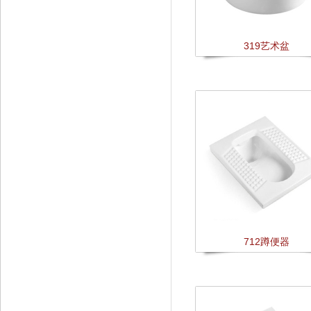
319艺术盆
712蹲便器