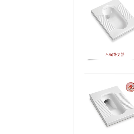
705蹲便器