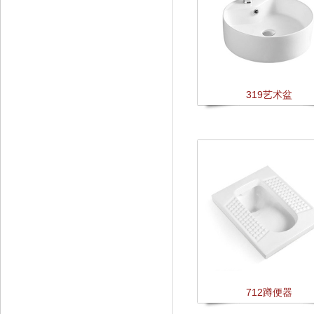
319艺术盆
712蹲便器