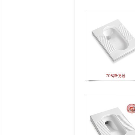
705蹲便器