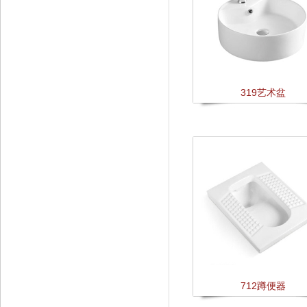
319艺术盆
712蹲便器