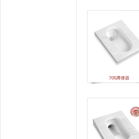
705蹲便器