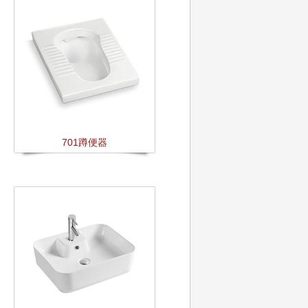
701蹲便器