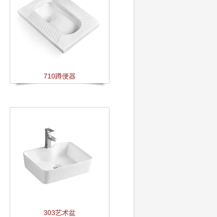
710蹲便器
303艺术盆