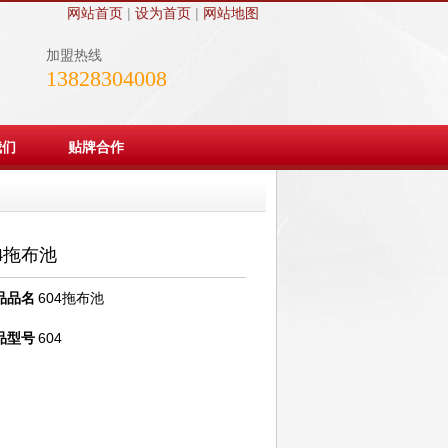
网站首页
|
设为首页
|
网站地图
加盟热线
13828304008
我们
贴牌合作
04拖布池
品品名
604拖布池
品型号
604