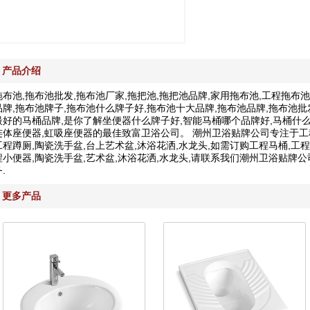
产品介绍
拖布池,拖布池批发,拖布池厂家,拖把池,拖把池品牌,家用拖布池,工程拖布
品牌,拖布池牌子,拖布池什么牌子好,拖布池十大品牌,拖布池品牌,拖布池批
最好的马桶品牌,是你了解坐便器什么牌子好,智能马桶哪个品牌好,马桶什么
连体座便器,虹吸座便器的最佳致富卫浴公司。 潮州卫浴贴牌公司专注于工程
工程蹲厕,陶瓷洗手盆,台上艺术盆,沐浴花洒,水龙头,如需订购工程马桶,工程
程小便器,陶瓷洗手盆,艺术盆,沐浴花洒,水龙头,请联系我们潮州卫浴贴牌
.
更多产品