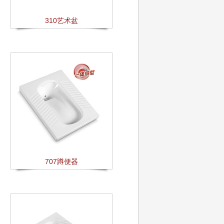
310艺术盆
707蹲便器