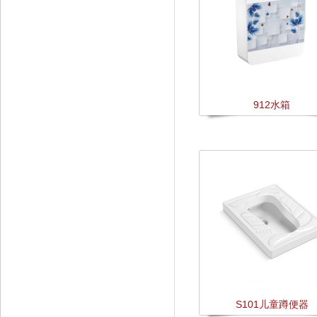
912水箱
S101儿童蹲便器