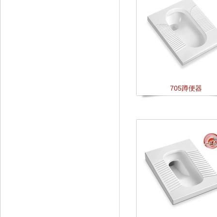
705蹲便器